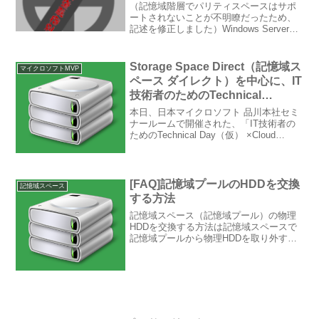
（記憶域階層でパリティスペースはサポ
ートされないことが不明瞭だったため、
記述を修正しました）Windows Server
2012 R2 の記憶域スペースは、Write-
Back Cache と 記憶域階層 をサポート
で、記憶域階層／ライト...
Storage Space Direct（記憶域ス
マイクロソフトMVP
ペース ダイレクト）を中心に、IT
技術者のためのTechnical
Day×Cloud Samurai Roadshow
本日、日本マイクロソフト 品川本社セミ
でお話する機会を頂きました
ナールームで開催された、「IT技術者の
ためのTechnical Day（仮） ×Cloud
Samurai Roadshow」で、来年登場を予定
しているWindows Server 2016で搭載され
る...
[FAQ]記憶域プールのHDDを交換
記憶域スペース
する方法
記憶域スペース（記憶域プール）の物理
HDDを交換する方法は記憶域スペースで
記憶域プールから物理HDDを取り外す場
合の対処方法に記載していますが、改め
て紹介します。以下では、 物理HDDが故
障した場合 HDDは正常だが、HDDを入れ
替えたい場...