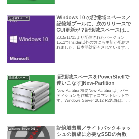
ールは限られています。現状、国内で入
手できるコンシューマー向けソフトウェ
アの大半はこれらに非対応のものが多い
ため、もし有償ツール...
Windows 10 の記憶域スペース／
記憶域スペース
記憶域プールに、次のリリースで
GUI更新が？記憶域スペースはコ
ンシューマーでも実用の域に
2015/11/13より配信されたバージョン
1511でInsider以外の方にも更新が配信さ
れました。日本語対応もされています。
詳細はWindows 10初の大型アップデー
ト、バージョン1511（2015年11月更新）
が全ユーザーに配信開始...
[記憶域スペースをPowerShellで
記憶域スペース
使いこなす]New-Partition
New-Partition概要New-Partitionは、パー
ティションを作成するコマンドレットで
す。Windows Server 2012 R2以降は、
New-Volume で仮想ディスクの作成から
ボリュームのフォーマットまでを１つの
コ...
記憶域階層／ライトバックキャッ
Windows Server 2012 R2
シュの構成に必要なSSDの台数