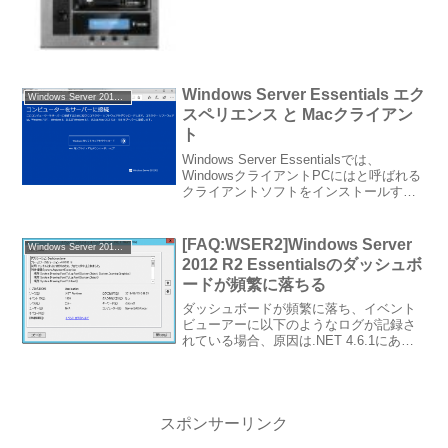
能になっていました。 Thecus W581...
Windows Server Essentials エク
Windows Server 2012 Essentials
スペリエンス と Macクライアン
ト
Windows Server Essentialsでは、
WindowsクライアントPCにはと呼ばれる
クライアントソフトをインストールする
ことで、からクライアントコンピュータ
ーのバックアップやダッシュボードへの
アクセスなどが可能になります。M...
[FAQ:WSER2]Windows Server
Windows Server 2012 R2 Essentials
2012 R2 Essentialsのダッシュボ
ードが頻繁に落ちる
ダッシュボードが頻繁に落ち、イベント
ビューアーに以下のようなログが記録さ
れている場合、原因は.NET 4.6.1にあり
ます。 .Net 4.6.1(KB3102467)をサーバー
からアンインストールし、再度インスト
ールされないよう.Net ...
スポンサーリンク