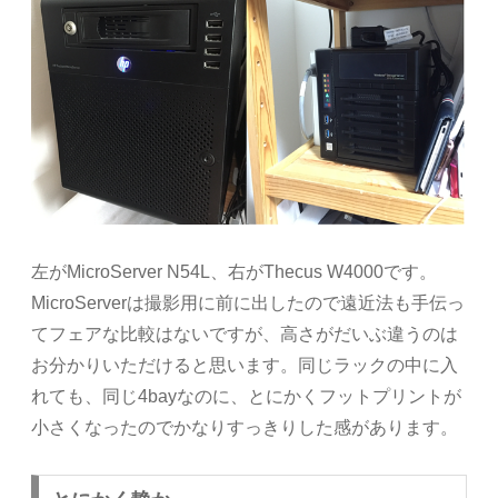
左がMicroServer N54L、右がThecus W4000です。
MicroServerは撮影用に前に出したので遠近法も手伝っ
てフェアな比較はないですが、高さがだいぶ違うのは
お分かりいただけると思います。同じラックの中に入
れても、同じ4bayなのに、とにかくフットプリントが
小さくなったのでかなりすっきりした感があります。