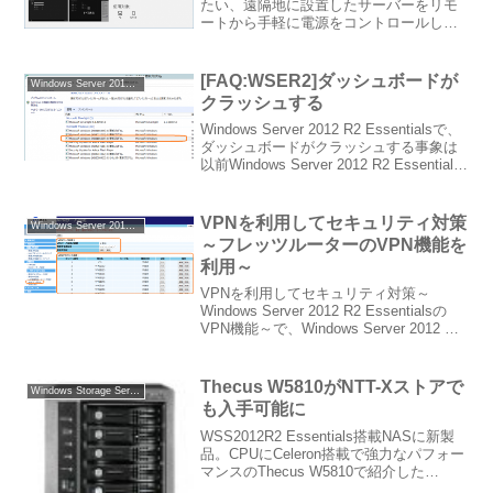
たい、遠隔地に設置したサーバーをリモ
ートから手軽に電源をコントロールした
いというニーズはSMBや小規模のSIer、
あるいは個人でもあると思います。今回
は、Windowsストアアプリで公開され...
[FAQ:WSER2]ダッシュボードが
Windows Server 2012 R2 Essentials
クラッシュする
Windows Server 2012 R2 Essentialsで、
ダッシュボードがクラッシュする事象は
以前Windows Server 2012 R2 Essentials
のダッシュボードが頻繁に落ちるでご紹
介しました。最近、Windo...
VPNを利用してセキュリティ対策
Windows Server 2012 Essentials
～フレッツルーターのVPN機能を
利用～
VPNを利用してセキュリティ対策～
Windows Server 2012 R2 Essentialsの
VPN機能～で、Windows Server 2012 R2
EssentialsのAnywhere Accessで構成さ
れるVPNの機能...
Thecus W5810がNTT-Xストアで
Windows Storage Server 2012 R2 Essentials
も入手可能に
WSS2012R2 Essentials搭載NASに新製
品。CPUにCeleron搭載で強力なパフォー
マンスのThecus W5810で紹介した
Thecus W5810がNTT-Xストアでも入手可