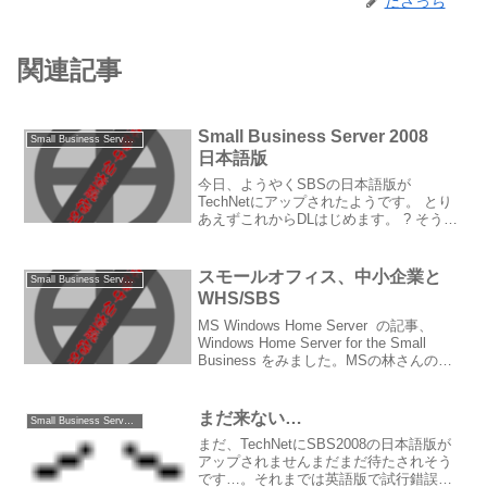
ださっち
関連記事
Small Business Server 2008
Small Business Server 2003/2008
日本語版
今日、ようやくSBSの日本語版が
TechNetにアップされたようです。 とり
あえずこれからDLはじめます。 ? そうい
えば、以前TechNetフォーラムで質問した
ときには、 WHSもTechNetに公開される
予定と回答を頂いていたのですが、...
スモールオフィス、中小企業と
Small Business Server 2003/2008
WHS/SBS
MS Windows Home Server の記事、
Windows Home Server for the Small
Business をみました。MSの林さんのブ
ログにあった、子供服屋さんの事例もみ
ました。 徐々にビジネスでの利...
まだ来ない…
Small Business Server 2003/2008
まだ、TechNetにSBS2008の日本語版が
アップされませんまだまだ待たされそう
です…。それまでは英語版で試行錯誤す