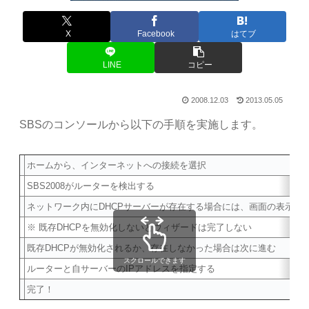
X
Facebook
はてブ
LINE
コピー
2008.12.03
2013.05.05
SBSのコンソールから以下の手順を実施します。
ホームから、インターネットへの接続を選択
SBS2008がルーターを検出する
ネットワーク内にDHCPサーバーが存在する場合には、画面の表示に
※ 既存DHCPを無効化しないとウィザードは完了しない
既存DHCPが無効化されるか、存在しなかった場合は次に進む
スクロールできます
ルーターと自サーバーのIPアドレスを指定する
完了！