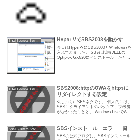
ることにします。詳しい手順はまた今度
書くとして、今現在英語版のSBS2008で
行ったことを備忘として。1. IPv6無
効...
Hyper-VでSBS2008を動かす
Small Business Server 2003/2008
今日はHyper-VにSBS2008とWindows7を
入れてみました。 SBSは以前DELLの
Optiplex GX520にインストールしたとき
は6時間 くらいかかったような記憶があ
るのですが、ISOイメージからHyper-Vに
インスト...
SBS2008:httpのOWAをhttpsに
Small Business Server 2003/2008
リダイレクトする設定
久しぶりにSBSネタです。 個人的には、
SBSにクライアントのバックアップ機能
がなかったことと、 Windows LiveでWM
機へのメールプッシュが出来るようにな
りそうなので、 SBSは個人ユースでは不
要という考えに傾いています…。 が、...
SBSインストール エラー一覧
Small Business Server 2003/2008
SBSの公式ブログに、SBSインストール