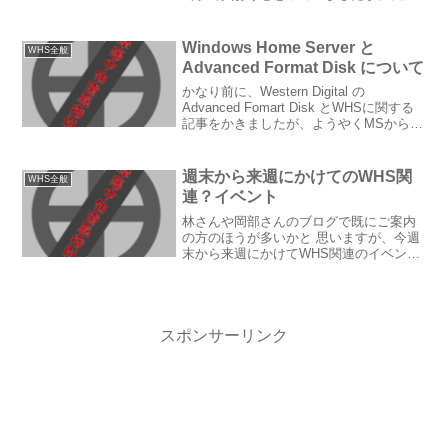
できませんでした（苦笑）） Acerさんと
のタイアップ記事だったんですね。 ペー
ジ数も多く、WHSで何ができるの？？と
Windows Home Server と
WHS全般
いう方はぜ...
Advanced Format Disk について
かなり前に、Western Digital の
Advanced Fomart Disk とWHSに関する
記事をかきましたが、ようやくMSから
WHSでのAdvanced Format Diskの利用に
関するKB情報が出ました。（いつものよ
う...
週末から来週にかけてのWHS関
WHS全般
連？イベント
林さんや岡部さんのブログで既にご案内
の方のほうが多いかと 思いますが、今週
末から来週にかけてWHS関連のイベント
が 開催されるようです。 （１）週刊アス
キーWeb ／ 週アスブログ: 週アスLIVE!
6/28(日) 14:...
スポンサーリンク