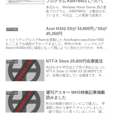
プログラム KB979453 について
本日から、Windows Home Server 用の更
新プログラム （KB979453） が配信され
ています。今日は、この更新で改善され
た機能や、留意点についてご説明しま
す。改善された、ベアメタルのHDD等に
対するクライアントとリストア実...
Acer H342-S5が 34,800円／S6が
WHS全般
45,350円
とうとうデュアルコアAtomを搭載した AcerAspire easyStore H342
もここまでお値段が下がってきました。昨年の今頃、シングルコア
AtomのH340が同じ値段になって飛ぶように売れたのですが、今年も
AcerさんのWHSが...
NTT-X Store 29,800円在庫復活
WHS全般
先日わずか半日ほどで売り切れになった
NTT-X Store の H340 S3 29,800円です
が、在庫が復活している模様です。今回
も瞬殺の予感がしますので、買い逃した
方は急いだ方が良いかもしれませんね。
週刊アスキー WHS特集記事掲載
WHS全般
読みました
昨日の朝家の前のコンビニで購入し、早
速駅に向かう途中で チェックしました。
（駅で買おうと思っていましたが、我慢