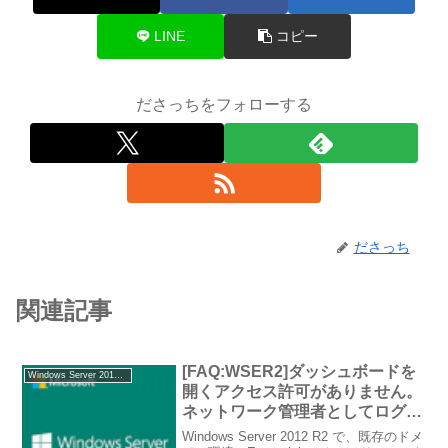
LINE
コピー
ださっちをフォローする
ださっち
関連記事
[FAQ:WSER2]ダッシュボードを
Windows Server 2012 R2 Essentials
開くアクセス許可がありません。
ネットワーク管理者としてログオ
ンし、もう一度ダッシュボードを
Windows Server 2012 R2 で、既存のドメ