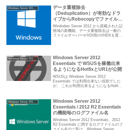
データ重複除去
Windows Server 2012 Essentials
（Deduplication）が有効なドラ
イブからRobocopyでファイルを
コピーする際の注意点
Windodws Server 2012 から搭載された記
憶域の新機能、データ重複除去は一般の
ファイルサーバーやVDI用のVHDXを置く
サーバー上などで、重複するブロック部
分を既に保存してあるブロック
（common chunk）にリンク（r...
Windows Server 2012
Windows Server 2012 Essentials
Essentials で WSUSを稼働出来
るようになるHotfixとUR1が公開
WSUSは Windows Server 2012
Essentials では利用出来ない役割でした
が、 これが利用出来るようになるHotfix
が公開されました。中小規模ビジネス向
けサーバーでWSUSを利用出来ないなん
てと思っていた方も多い...
Windows Server 2012
Windows Server 2012 Essentials
Essentials / 2012 R2 Essentials
の機能毎のログファイル名
Windows Server 2012 Essentials、2012
R2 Essentials に関するログファイルのフ
ァイル名の一覧は、Windows Server