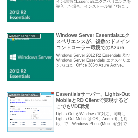
開いてください
イン環境にEssentialsエクスペリエンスを
導入した場合、インストール完了後に管
理者アカウントでログインし、サーバー
ダッシュボードを開こうとすると、「ダ
ッシュボードを開くアクセ...
Windows Server Essentialsエク
Windows Server 2012 R2 Essentials
スペリエンスが、複数のドメイン
コントローラー環境でのAzure
Active Directory や Office365 な
Windows Server 2012 R2 Essentials 及び
どのオンラインサービスとの統合
Windows Server Essentials エクスペリエ
ンスには、Office 365やAzure Active
をサポート
Directoryなど、マイクロソフトの提供...
Essentialsサーバー、Lights-Out
Windows Server 2012 Essentials
MobileとRD Clientで実現するど
こでもVDI環境
Lights-Out がWindows 10対応。同時に
Lights-Out MobileはiOS、Androidにも対
応。で、Windows Phone(Mobile)だけでな
く、iOSデバイスやAndroidデバイスから
もLights-...