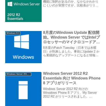
機能に制約があるのか、なかなかわかり
にくいのが実態ですが、比較表がリリー
スされています。Windows Server 2012
R2 Products and Editions Comparisonを
ご...
8月度のWindows Update 配信開
Windows 8.1
始。Windows Server ではIntelプ
ロセッサーのマイクロコードアッ
プデートも
8月度のPatch Tuesday（日本では水曜
日）が到来しました。事前にUpdate 2 か
ら累積的なアップデートになると情報が
公開されていた、August 2014 update
rollup for Windows RT, Windo...
Windows Server 2012 R2
Windows Server 2012 R2
Essentials 向け Windows Phone
8 アプリがリリース
Windows Server 2012 R2 向けの
Winodows Phone 8 アプリ、My Server
2012 R2 がリリースされました。
Windows Server Essentilas エクスペリエ
ンスを有効にしたStan...