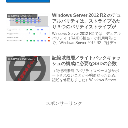
Windows Server 2012 R2 のデュ
Windows Server 2012 R2
アルパリティは、ストライプあた
り３つのパリティストライプが存
在
Windows Server 2012 R2 では、デュアル
パリティ（RAID 6相当）が利用可能に
で、Windows Server 2012 R2 ではデュア
ルパリティが利用出来ることになったこ
とを紹介しました。その中で、デュアル
パリティ...
記憶域階層／ライトバックキャッ
Windows Server 2012 R2
シュの構成に必要なSSDの台数
（記憶域階層でパリティスペースはサポ
ートされないことが不明瞭だったため、
記述を修正しました）Windows Server
2012 R2 の記憶域スペースは、Write-
Back Cache と 記憶域階層 をサポート
で、記憶域階層／ライト...
スポンサーリンク