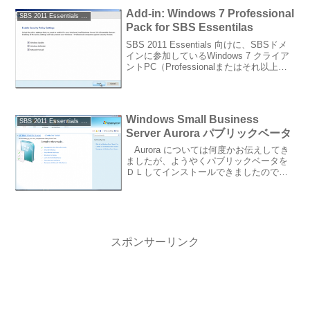
にMa...
Add-in: Windows 7 Professional
SBS 2011 Essentials / Standard
Pack for SBS Essentilas
SBS 2011 Essentials 向けに、SBSドメ
インに参加しているWindows 7 クライア
ントPC（Professionalまたはそれ以上の
SKUが対象）に対して、グループポリシ
ーを配布／適用出来るAdd-inが公表され
ました...
Windows Small Business
SBS 2011 Essentials / Standard
Server Aurora パブリックベータ
Aurora については何度かお伝えしてき
ましたが、ようやくパブリックベータを
ＤＬしてインストールできましたので、
キャプチャを交えながらご紹介を。 まず
はダッシュボード。ほとんど Vail と一緒
です。このようなわかりやすい管理コン
ソ...
スポンサーリンク