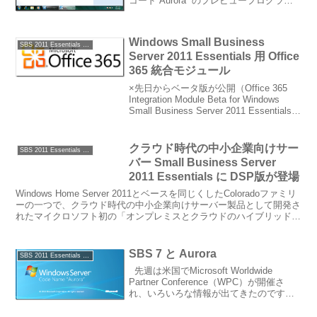
コード“Aurora” のプレビュープログラム
が開始されました。 Auro のコンソール画
面のスクリーンショット（Small B...
Windows Small Business
SBS 2011 Essentials / Standard
Server 2011 Essentials 用 Office
365 統合モジュール
×先日からベータ版が公開（Office 365
Integration Module Beta for Windows
Small Business Server 2011 Essentialsが
公開されました | 薩摩藩中仙道蕨宿別
邸）さ...
クラウド時代の中小企業向けサー
SBS 2011 Essentials / Standard
バー Small Business Server
2011 Essentials に DSP版が登場
Windows Home Server 2011とベースを同じくしたColoradoファミリ
ーの一つで、クラウド時代の中小企業向けサーバー製品として開発さ
れたマイクロソフト初の「オンプレミスとクラウドのハイブリッドサ
ーバー」ともいえる、Wi...
SBS 7 と Aurora
SBS 2011 Essentials / Standard
先週は米国でMicrosoft Worldwide
Partner Conference（WPC）が開催さ
れ、いろいろな情報が出てきたのですが
その中でも、SBS 7 と Aurora について
は触れておきたいと思います。WPC直前