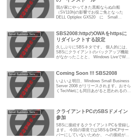
我が家にやってきた黒船ならぬ白船
（SV110h)の影響でお役ご免となった
DELL Optiplex GX520 に Small
Business Server（以下SBS）2003 をイ
ンストールしました。 本当は まだ英語
版ですが SBS...
SBS2008:httpのOWAをhttpsに
Small Business Server 2003/2008
リダイレクトする設定
久しぶりにSBSネタです。 個人的には、
SBSにクライアントのバックアップ機能
がなかったことと、 Windows LiveでWM
機へのメールプッシュが出来るようにな
りそうなので、 SBSは個人ユースでは不
要という考えに傾いています…。 が、...
Coming Soon !!! SBS2008
Small Business Server 2003/2008
いよいよ明日、Windows Small Business
Server 2008 がリリースされます。おそら
くTechNetにも同日あがると思われるの
で、日本語版をインストールしようと思
っています。 今回のSBS2008はWHSの
コンソー...
クライアントPCのSBSドメイン
Small Business Server 2003/2008
参加
SBSに接続するクライアントPCを登録し
ます。 今回の環境ではSBSをDHCPサー
バーにしていないためか、 への接続が