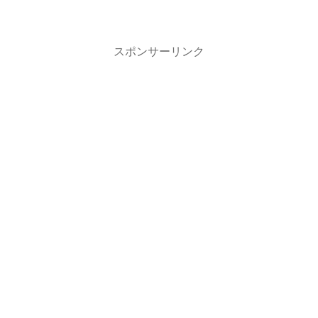
DNSをSBSに指定しても 通常の状態では
出来ませんでした。 そのため、事前にAD
に対して、コンピューター名を登録して
ドメ...
スポンサーリンク