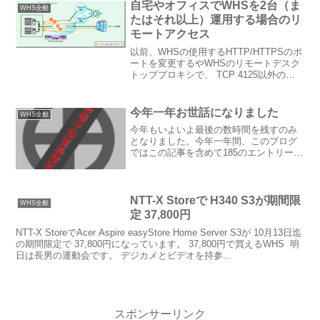
自宅やオフィスでWHSを2台（ま
WHS全般
たはそれ以上）運用する場合のリ
モートアクセス
以前、WHSの使用するHTTP/HTTPSのポ
ートを変更するやWHSのリモートデスク
トッププロキシで、 TCP 4125以外のポ
ートを使うでポートを変更することでネ
ットワーク内の複数のWHSに外出先から
アクセスする方法をご紹介してきまし
今年一年お世話になりました
WHS全般
た。...
今年もいよいよ最後の数時間を残すのみ
となりました。今年一年間、このブログ
ではこの記事を含めて185のエントリーを
掲載してきました。ご覧頂いた方、あり
がとうございました。おかげ様で、最近
は毎月約6万強／月のページビューを頂い
ています。ありがと...
NTT-X Storeで H340 S3が期間限
WHS全般
定 37,800円
NTT-X StoreでAcer Aspire easyStore Home Server S3が 10月13日迄
の期間限定で 37,800円になっています。 37,800円で買えるWHS 明
日は長男の運動会です。 デジカメとビデオを持参...
スポンサーリンク