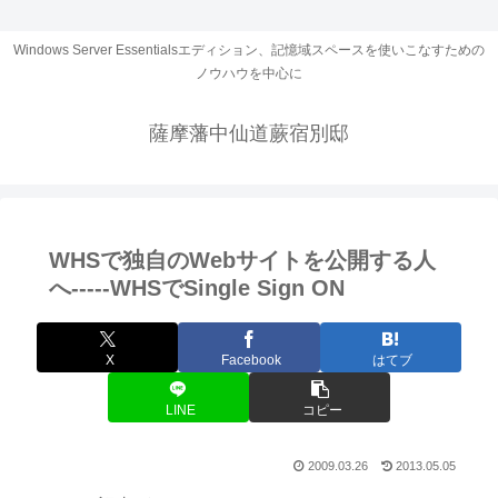
Windows Server Essentialsエディション、記憶域スペースを使いこなすための
ノウハウを中心に
薩摩藩中仙道蕨宿別邸
WHSで独自のWebサイトを公開する人
へ-----WHSでSingle Sign ON
X
Facebook
はてブ
LINE
コピー
2009.03.26
2013.05.05