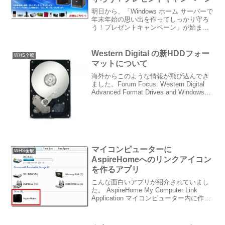
明日から、「Windows ホーム サーバーで
年末年始の思い出を作ってしっかり守ろ
う！プレゼントキャンペーン」が始まり
ます（本日購入分からキャンペーンの対
象となります）。期間中、Windows
Home Server を購入し Club M...
Western Digital の新HDDフォー
WHS全般
マットについて
海外からこのような情報が飛び込んでき
ました。Forum Focus: Western Digital
Advanced Format Drives and Windows
Home Server | We Got Served - Wind...
マイコンピューターに
WHS全般
AspireHomeへのリンクアイコン
を作るアプリ
こんな面白いアプリが紹介されていまし
た。 AspireHome My Computer Link
Application マイコンピューター内に作成
されたこのアイコンを 右クリックすると
こんな風にアイコンからRDPしたり、コ
ンソールに...