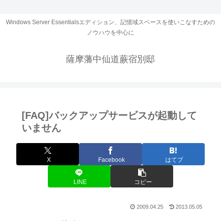
Windows Server Essentialsエディション、記憶域スペースを使いこなすための
ノウハウを中心に
薩摩藩中仙道蕨宿別邸
[FAQ]バックアップサービスが起動して
いません
X
Facebook
はてブ
LINE
コピー
2009.04.25
2013.05.05