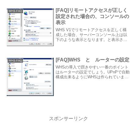
のHDDを接続して2TB以上のデータを保
存している場合、どうしてもこの点が...
[FAQ]リモートアクセスが正しく
WHS FAQ
設定された場合の、コンソールの
表示
WHS V1でリモートアクセスを正しく構
成した場合、サーバーコンソール上は以
下のような表示となります。と表示され
ることが不安を招いていると思うのです
が、正常な状態です。 >を押下すると、
以下のように4つのチェック項目すべてに
「レ」が付くこ...
[FAQ]WHS と ルーターの設定
WHS FAQ
WHSの導入で躓きやすい一番のポイント
はルーターの設定でしょう。UPnPで自動
構成出来るようにWHSは作られています
が、国内のルーターは自動構成がうまく
機能しないルーターの方が多いようで
す。うまく機能するルーターでは、WHS
のリモートアクセ...
スポンサーリンク