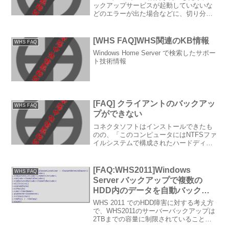
ックアップサービスが起動していないな
どのエラーが出た場合などに、切り分け
の一つとしてHDDのエラーをチェックす
る必要があります。WHSにログオンし
て、コマンドプロンプトを起動し、それ
[WHS FAQ]WHS関連のKB情報
WHS FAQ
ぞれのHDDに対して...
Windows Home Server で検索したサポー
ト技術情報
[FAQ] クライアントのバックアッ
WHS FAQ
プができない
コネクタソフトはインストールできたも
のの、「このコンピュータにはNTFSファ
イルシステムで構成されたハードディス
クドライブボリュームが存在しないた
め、自動的にバックアップできません」
というメッセージや、いざバックアップ
[FAQ:WHS2011]Windows
WHS FAQ
をしようとすると、「バ...
Server バックアップで複数の
HDD内のデータを自動バックア
ップする
WHS 2011 でのHDD障害に対する考え方
で、WHS2011のサーバーバックアップは
2TBまでの容量に制限されていることを
ご説明しました。WHSに複数のTBクラス