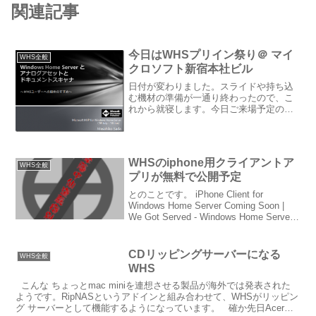
関連記事
今日はWHSプリイン祭り＠ マイ
WHS全般
クロソフト新宿本社ビル
日付が変わりました。スライドや持ち込
む機材の準備が一通り終わったので、こ
れから就寝します。今日ご来場予定の皆
さん、よろしくお願いします。残念なが
ら抽選に外れられた方（今回は結構激戦
だったとか）、残念ながら遠方にお住ま
いでイベントに参加出来な...
WHSのiphone用クライアントア
WHS全般
プリが無料で公開予定
とのことです。 iPhone Client for
Windows Home Server Coming Soon |
We Got Served - Windows Home Server
& Your Digital Home
CDリッピングサーバーになる
WHS全般
WHS
こんな ちょっとmac miniを連想させる製品が海外では発表された
ようです。RipNASというアドインと組み合わせて、WHSがリッピン
グ サーバーとして機能するようになっています。 確か先日Acerの