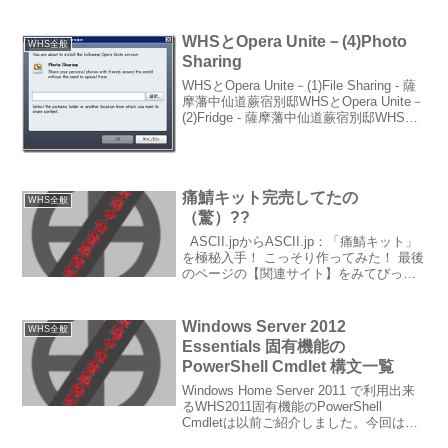
Aspire easysto...
WHSとOpera Unite－(4)Photo
WHS全般
Sharing
WHSとOpera Unite－(1)File Sharing - 薩
摩藩中仙道蕨宿別邸WHSとOpera Unite－
(2)Fridge - 薩摩藩中仙道蕨宿別邸WHSと
Opera Unite－(3)Media Player - 薩摩藩
中...
痛鯖キット完売してたの
WHS全般
（驚）??
ASCII.jpからASCII.jp：「痛鯖キット」
を極秘入手！ こっそり作ってみた！ 最後
のページの【関連サイト】をみてびっく
り。 製品情報（完売）とありました。完
売していたんですね…。 あとは、Acerの
H340がPP2適用済となっ...
Windows Server 2012
WHS全般
Essentials 固有機能の
PowerShell Cmdlet 構文一覧
Windows Home Server 2011 で利用出来
るWHS2011固有機能のPowerShell
Cmdletは以前ご紹介しました。今回は
Windows Server 2012 Essentials で利用