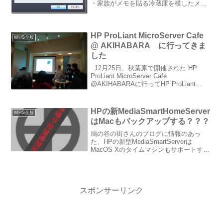
・家族がメモを貼る冷蔵庫を模したメモ
共有サービス“Fridge” について 。 早速試
してみます。 前回同様、WHSにインス
ト...
HP ProLiant MicroServer Cafe
WHS全般
@ AKIHABARA に行ってきま
した
12月25日、秋葉原で開催された HP
ProLiant MicroServer Cafe
@AKIHABARAに行ってHP ProLiant
MicroServerを実際にみてきました。会場
には、MicroServerが自由に触れる状...
HPの新MediaSmartHomeServer
WHS全般
はMacもバックアップする？？？
鳩の谷の街さんのブログに情報のあっ
た、HPの新型MediaSmartServerは
MacOS Xのタイムマシンもサポートする
ようで…。うちにはMacはないので、こ
の機能には惹かれませんが、とがってい
る人や教育、医療関係にはMacユーザー
は多...
スポンサーリンク