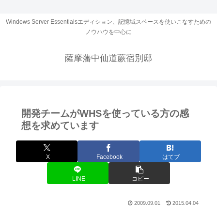
Windows Server Essentialsエディション、記憶域スペースを使いこなすための
ノウハウを中心に
薩摩藩中仙道蕨宿別邸
開発チームがWHSを使っている方の感
想を求めています
X
Facebook
はてブ
LINE
コピー
2009.09.01
2015.04.04