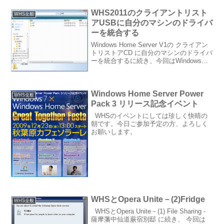
あったので、せっかく二重化するならサ
WHS2011のクライアントリスト
ーバー...
WHS全般
アUSBに自分のマシンのドライバ
ーを統合する
Windows Home Server V1の クライアン
トリストアCD に自分のマシンのドライバ
ーを統合するに続き、今回はWindows
Home Server 2011 のクライアントリスト
アUSBにドライバーを統合します。
WHS201...
Windows Home Server Power
WHS全般
Pack 3 リリース記念イベント
WHSのイベントにしては珍しく快晴の
朝です。今日ご参加予定の方、よろしく
お願いします。
WHSとOpera Unite－(2)Fridge
WHS全般
WHSとOpera Unite－(1) File Sharing -
薩摩藩中仙道蕨宿別邸 に続き、 今回は