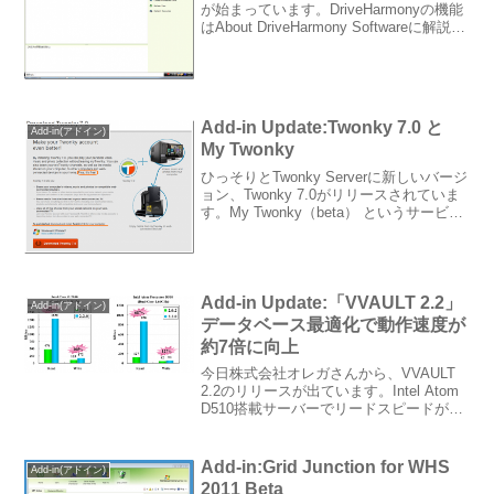
が始まっています。DriveHarmonyの機能
はAbout DriveHarmony Softwareに解説さ
れています。 DriveHarmonyではストレ
ージプールに２種類あり...
Add-in Update:Twonky 7.0 と
Add-in(アドイン)
My Twonky
ひっそりとTwonky Serverに新しいバージ
ョン、Twonky 7.0がリリースされていま
す。My Twonky（beta） というサービス
に登録することで、ダウンロードが出来
ます。このMy Twonkyはベータ版サービ
スとして201...
Add-in Update:「VVAULT 2.2」
Add-in(アドイン)
データベース最適化で動作速度が
約7倍に向上
今日株式会社オレガさんから、VVAULT
2.2のリリースが出ています。Intel Atom
D510搭載サーバーでリードスピードが約
7倍に向上しているそうです。Core i プロ
セッサでも十分消費電力が低下していま
すが、WHS2011搭載...
Add-in:Grid Junction for WHS
Add-in(アドイン)
2011 Beta