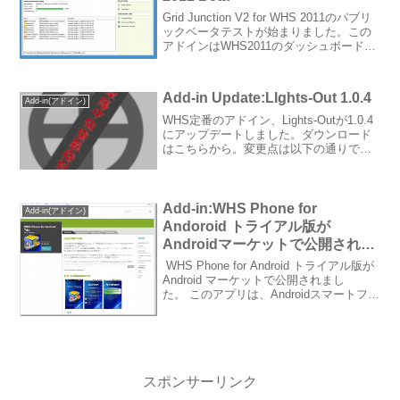
Grid Junction V2 for WHS 2011のパブリ
ックベータテストが始まりました。この
アドインはWHS2011のダッシュボードか
ら、UPSを管理することが出来るアドイ
ンです。WHS V1に引き続き、WHS 2011
用のアドイ...
Add-in Update:LIghts-Out 1.0.4
Add-in(アドイン)
WHS定番のアドイン、Lights-Outが1.0.4
にアップデートしました。ダウンロード
はこちらから。変更点は以下の通りで
す。Version 1.0.4 released Nov. 15, 2010
Fixed problems with...
Add-in:WHS Phone for
Add-in(アドイン)
Andoroid トライアル版が
Androidマーケットで公開されま
した
WHS Phone for Android トライアル版が
Android マーケットで公開されまし
た。 このアプリは、Androidスマートフォ
ンからWHSにアクセスし、WHS本体の管
理共有フォルダに対し、メディアコネク
ト／フォルダ複製の...
スポンサーリンク