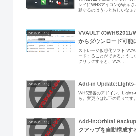
レイにWHSアイコンが表示さ
動するのはうっとおしいなぁと
VVAULT のWHS2011
Add-in(アドイン)
からダウンロード可能
ストレージ仮想化ソフト VVAUL
ードすることができるようになってい
クリックすると、VVA...
Add-in Update:LIghts-
Add-in(アドイン)
WHS定番のアドイン、Light
ら。変更点は以下の通りです。Version 1.
Add-in:Orbital Bac
Add-in(アドイン)
クアップを自動構成す