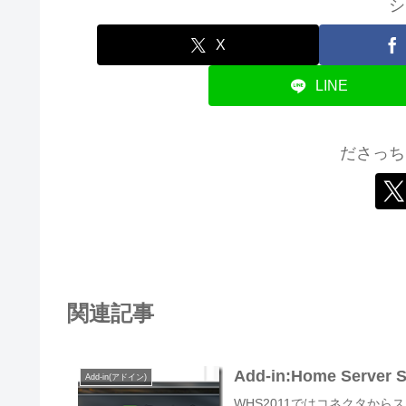
シ
X
LINE
ださっち
関連記事
Add-in:Home Server S
Add-in(アドイン)
WHS2011ではコネクタか