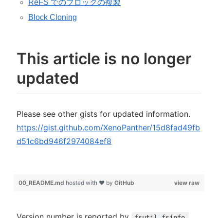
ReFS でのブロックの複製
Block Cloning
This article is no longer
updated
Please see other gists for updated information.
https://gist.github.com/XenoPanther/15d8fad49fb
d51c6bd946f2974084ef8
00_README.md
hosted with ❤ by
GitHub
view raw
Version number is reported by
fsutil fsinfo 