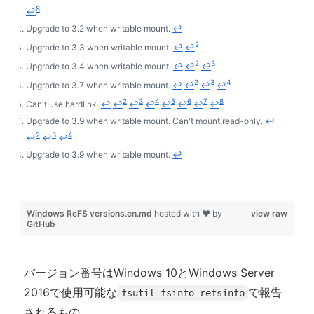
8
↩
t
Upgrade to 3.2 when writable mount.
↩
n
o
2
Upgrade to 3.3 when writable mount.
↩
↩
t
2
3
Upgrade to 3.4 when writable mount.
↩
↩
↩
e
2
3
4
Upgrade to 3.7 when writable mount.
↩
↩
↩
↩
s
2
3
4
5
6
7
8
Can't use hardlink.
↩
↩
↩
↩
↩
↩
↩
↩
Upgrade to 3.9 when writable mount. Can't mount read-only.
↩
2
3
4
↩
↩
↩
Upgrade to 3.9 when writable mount.
↩
Windows ReFS versions.en.md
hosted with ❤ by
view raw
GitHub
バージョン番号はWindows 10とWindows Server
2016で使用可能な
で報告
fsutil fsinfo refsinfo
されるもの。