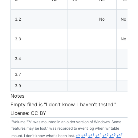
3.2
No
No
3.3
No
3.4
3.7
3.9
Notes
Empty filed is "I don't know. I haven't tested.".
License: CC BY
"Volume "?:" was mounted in an older version of Windows. Some
F
features may be lost." was recorded to event log when writable
o
2
3
4
5
6
7
mount. I don't know what's been lost.
↩
↩
↩
↩
↩
↩
↩
o