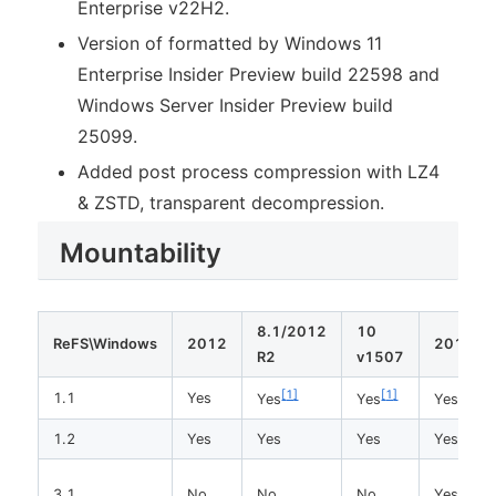
Enterprise v22H2.
Version of formatted by Windows 11
Enterprise Insider Preview build 22598 and
Windows Server Insider Preview build
25099.
Added post process compression with LZ4
& ZSTD, transparent decompression.
Mountability
8.1/2012
10
ReFS\Windows
2012
2016
R2
v1507
1
1
1
1.1
Yes
Yes
Yes
Yes
1.2
Yes
Yes
Yes
Yes
3.1
No
No
No
Yes