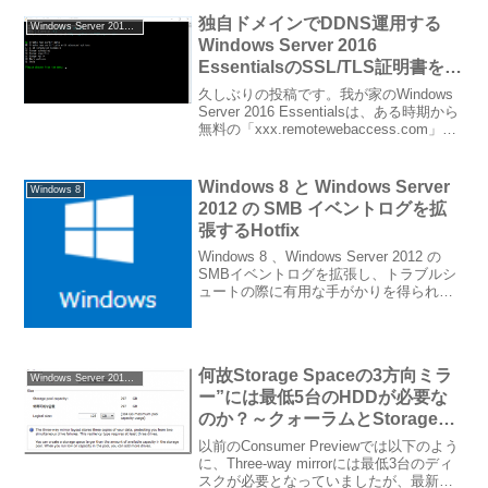
ーの展開WS2012R2Eでは、さまざまな展
開オ...
独自ドメインでDDNS運用する
Windows Server 2012 Essentials
Windows Server 2016
EssentialsのSSL/TLS証明書を
Let’s Encryptで無料取得／自動
久しぶりの投稿です。我が家のWindows
更新するように構成した
Server 2016 Essentialsは、ある時期から
無料の「xxx.remotewebaccess.com」か
ら、勉強もかねて独自ドメインでの運用
に切り替えています。お名前.comで取得
し...
Windows 8 と Windows Server
Windows 8
2012 の SMB イベントログを拡
張するHotfix
Windows 8 、Windows Server 2012 の
SMBイベントログを拡張し、トラブルシ
ュートの際に有用な手がかりを得られる
ようにするためのHotfix Event log data
for troubleshooting S...
何故Storage Spaceの3方向ミラ
Windows Server 2012 Essentials
ー”には最低5台のHDDが必要な
のか？～クォーラムとStorage
Pool～
以前のConsumer Previewでは以下のよう
に、Three-way mirrorには最低3台のディ
スクが必要となっていましたが、最新の