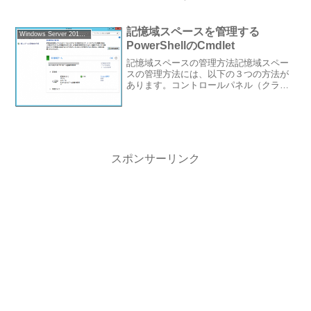
Release Previewでは5つ以上のドライブ
が必要となっていました。何故3方向ミラ
ーで最低...
記憶域スペースを管理する
Windows Server 2012 Essentials
PowerShellのCmdlet
記憶域スペースの管理方法記憶域スペー
スの管理方法には、以下の３つの方法が
あります。コントロールパネル（クライ
アントOSのみ）※但しWindows Server
2012 Essentials などのEssentialsエディ
ションでは、例外...
スポンサーリンク