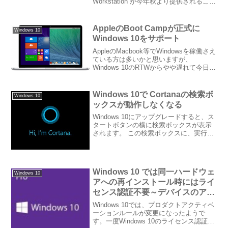
Workstation が今年秋より提供されること
が公表されました。 既に存在している
Windows 10 Proというエディションを、
更にサーバーグレ...
AppleのBoot Campが正式に
Windows 10
Windows 10をサポート
AppleのMacbook等でWindowsを稼働さえ
ている方は多いかと思いますが、
Windows 10のRTWからやや遅れて今日、
ようやくAppleがBoot CampでのWindows
10サポートを正式に発表しました。Use
Wind...
Windows 10で Cortanaの検索ボ
Windows 10
ックスが動作しなくなる
Windows 10にアップグレードすると、ス
タートボタンの横に検索ボックスが表示
されます。 この検索ボックスに、実行し
たいアプリケーションの名前や、開きた
いファイルの名前、Webで検索したいキ
ーワードを入力すると、対象を検索して
表示してく...
Windows 10 では同一ハードウェ
Windows 10
アへの再インストール時にはライ
センス認証不要～デバイスのアク
ティベーション情報がオンライン
Windows 10では、プロダクトアクティベ
保存されている？
ーションルールが変更になったようで
す。一度Windows 10のライセンス認証が