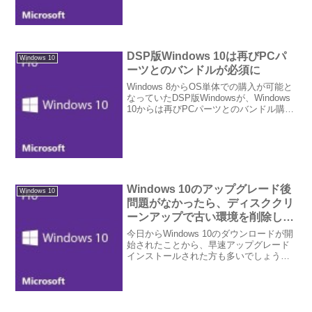
実施されたハードウェアではアクティベ
ーション情報がオンライン上に保存され
ており、再インストール時にはプロダク
トキー...
DSP版Windows 10は再びPCパ
Windows 10
ーツとのバンドルが必須に
Windows 8からOS単体での購入が可能と
なっていたDSP版Windowsが、Windows
10からは再びPCパーツとのバンドル購入
が必須になるという記事がAkiba PC
Hotline!さんで掲載されました。Windows
8.1...
Windows 10のアップグレード後
Windows 10
問題がなかったら、ディスククリ
ーンアップで古い環境を削除し、
ディスク使用領域を解放しよう
今日からWindows 10のダウンロードが開
始されたことから、早速アップグレード
インストールされた方も多いでしょう。
Windows 10にアップグレードした後はソ
フトウェアやデバイスの動作確認をしば
らくされるかと思いますが、問題がない
こと...