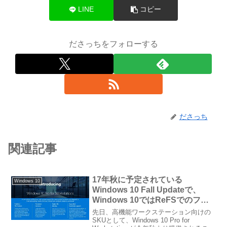
LINE
コピー
ださっちをフォローする
ださっち
関連記事
17年秋に予定されている
Windows 10
Windows 10 Fall Updateで、
Windows 10ではReFSでのフォ
ーマット機能が削除されることに
先日、高機能ワークステーション向けの
SKUとして、Windows 10 Pro for