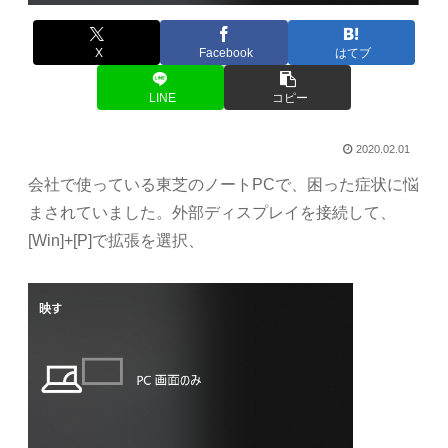
X
Facebook
はてブ
LINE
コピー
2020.02.01
会社で使っている東芝のノートPCで、困った症状に悩
まされていました。外部ディスプレイを接続して、
[Win]+[P]で拡張を選択、