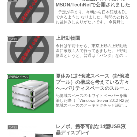
MSDN/TechNetで公開されました
予定が早まり、今朝から日本語版もDL
できるように なりました。時間のとれる
お盆休みにありがたいです。 今長野に来
ているので、Windows Home Serverから
Add-inのAutoExitを使って自宅のメイン
PCを 起動し、リ...
上野動物園
その他
今日は午前中から、東京上野の上野動物
園に家族４人で行ってきました。上野動
物園というと、普通は「パンダ」なので
しょうが、私にとっては「象」のイメー
ジです。恥ずかしながら、上野動物園に
いくのは今日が初めてです。 私が小学
一年生のときに、初めて図...
夏休みに記憶域スペース（記憶域
記憶域スペース
プール）の構成を考えている方々
へ～パリティスペースのスループ
ット
記憶域スペースのホワイトペーパーを執
筆した際（「Windows Server 2012 R2 記
憶域スペースのアーキテクチャと設計・
管理のベストプラクティス」ホワイトペ
ーパーを執筆しました）やこのブログで
も以前（記憶域スペースに関する理解
を...
レノボ、携帯可能な14型USB液
その他
晶ディスプレイ