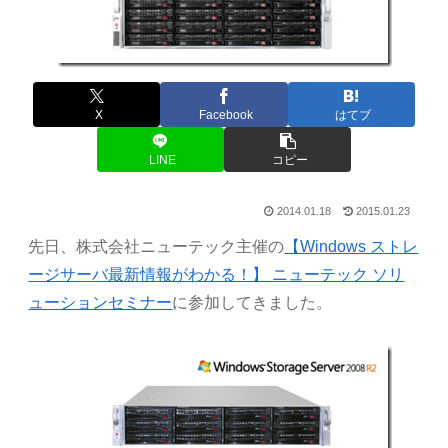
X
Facebook
はてブ
LINE
コピー
2014.01.18
2015.01.23
先日、株式会社ニューテック主催の
【Windows ストレ
ージサーバ最新情報がわかる！】 ニューテック ソリ
ューションセミナー
に参加してきました。