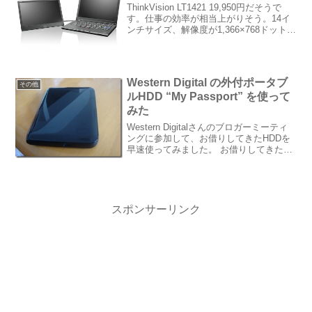
ThinkVision LT1421 19,950円だそうで
す。仕事の効率が相当上がりそう。14イ
ンチサイズ、解像度が1,366×768ドット、
バックライトはLEDでUSBバスパワー駆
動。Thinkpadユーザでなくても欲しいで
す。Leno...
Western Digital の外付ポータブ
その他
ルHDD “My Passport” を使って
みた
Western Digitalさんのブロガーミーティ
ングに参加して、お借りしてきたHDDを
早速使ってみました。 お借りしてきたの
は 320GBの My Passport。付属品は本体
とUSBケーブルだけ。このUSBケーブル
も本体側はMicr...
スポンサーリンク