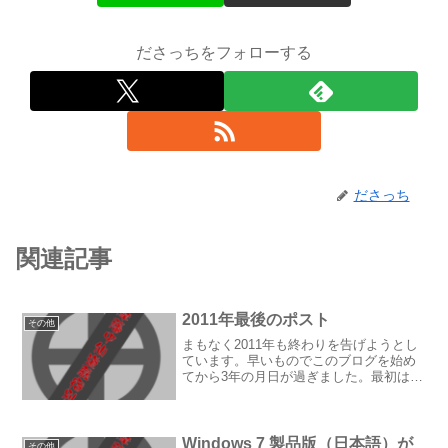
ださっちをフォローする
ださっち
関連記事
2011年最後のポスト
その他
まもなく2011年も終わりを告げようとし
ています。早いものでこのブログを始め
てから3年の月日が過ぎました。最初は続
けるつもりも続けられる自信もなかった
のですが、何とか細々とここまで続けて
くることが出来ました。鳩の谷の街さん
を始めとする関係皆...
Windows 7 製品版（日本語）が
その他