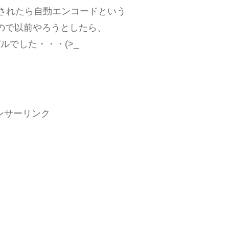
挿入されたら自動エンコードという
ので以前やろうとしたら、
ルでした・・・(>_
ンサーリンク