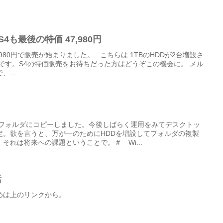
-S4も最後の特価 47,980円
4も 47,980円で販売が始まりました。 こちらは 1TBのHDDが2台増設さ
です。S4の特価販売をお待ちだった方はどうぞこの機会に。 メル
...
真フォルダにコピーしました。今後しばらく運用をみてデスクトッ
定。欲を言うと、万が一のためにHDDを増設してフォルダの複製
それは将来への課題ということで。＃ Wi...
活
めは上のリンクから。