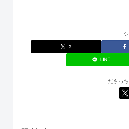
シ
X
LINE
ださっち