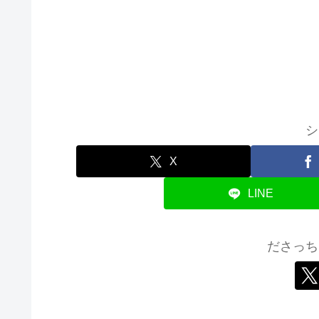
シ
X
LINE
ださっち