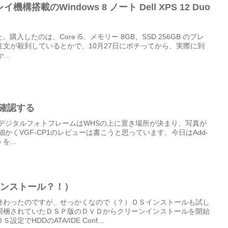
搭載のWindows 8 ノート Dell XPS 12 Duo
ました。購入したのは、Core i5、メモリー 8GB、SSD 256GB のプレ
文が殺到しているとかで、10月27日にポチってから、実際に到
..
確認する
 デジタルフォトフレームはWHSの上に置き場所が決まり、写真が
かくVGF-CP1のレビューは書こうと思っています。今日はAdd-
 を...
インストール？！）
終わったのですが、せっかくなので（？）ＯＳインストールも試し
同梱されていたＤＳＰ版のＤＶＤからクリーンインストールを開始
でHDDのATA/IDE Conf...