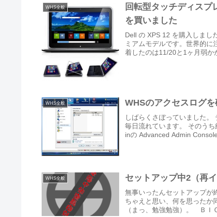
回転型タッチディスプレイ機構
WHS全般
を買いました
Dell の XPS 12 を購入し
ミアムモデルです。世界的に注
着したのは11/20と1ヶ月弱かか.
WHSのアクセスログを
WHS全般
しばらくさぼっていました。
毎日流れています。 そのうち細
inの Advanced Admin Console
セットアップ中2（再
WHS全般
無事いったんセットアップが
ちゃえと思い、何を思ったか
（まっ、勉強勉強）。 ＢＩＯＳ設定