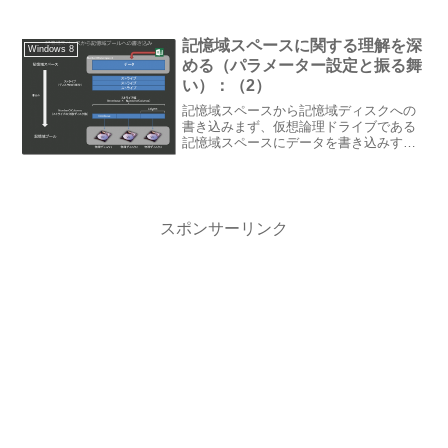
た。MicrosoftのOSは最近はメジャーバー
ジョンアップとマイナーバージョンアッ
プを交...
記憶域スペースに関する理解を深
Windows 8
める（パラメーター設定と振る舞
い）：（2）
記憶域スペースから記憶域ディスクへの
書き込みまず、仮想論理ドライブである
記憶域スペースにデータを書き込みする
場合、仮想物理ディスクである記憶域プ
ールならびに実際の物理ディスクへの書
き込みがどのように行われるかを理解し
ます。NumberOfD...
スポンサーリンク