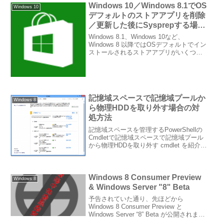
いことを説明しましたが、パリティのシ
Windows 10／Windows 8.1でOS
Windows 10
ーケンシャル書...
デフォルトのストアアプリを削除
／更新した後にSysprepする場合
の注意点
Windows 8.1、Windows 10など、
Windows 8 以降ではOSデフォルトでイン
ストールされるストアアプリがいくつか
あります。たとえば、メール、カレンダ
ー、ニュースなどのストアアプリがこれ
に該当します（プロビジョンドアプリ...
記憶域スペースで記憶域プールか
Windows 8
ら物理HDDを取り外す場合の対
処方法
記憶域スペースを管理するPowerShellの
Cmdletで記憶域スペースで記憶域プール
から物理HDDを取り外す cmdlet を紹介し
ていますが、「記憶域プールからHDDを
取り外す方法が書かれているところがな
い」といった声を耳にするので、...
Windows 8 Consumer Preview
Windows 8
& Windows Server "8" Beta
予告されていた通り、先ほどから
Windows 8 Consumer Preview と
Windows Server “8” Beta が公開されまし