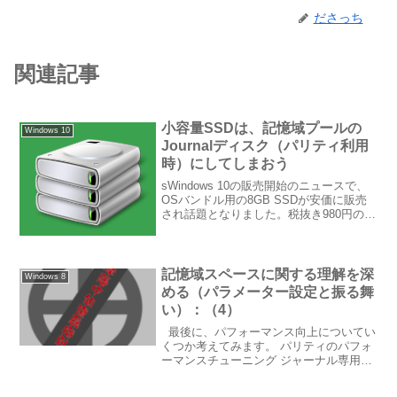
ださっち
関連記事
小容量SSDは、記憶域プールの
Windows 10
Journalディスク（パリティ利用
時）にしてしまおう
sWindows 10の販売開始のニュースで、
OSバンドル用の8GB SSDが安価に販売
され話題となりました。税抜き980円の
2.5インチSATA-SSDが登場、DSP版
Windows 10のセット購入用 （取材中に見
つけた○○なもの） -...
記憶域スペースに関する理解を深
Windows 8
める（パラメーター設定と振る舞
い）：（4）
最後に、パフォーマンス向上についてい
くつか考えてみます。 パリティのパフォ
ーマンスチューニング ジャーナル専用デ
ィスクの指定 パリティについてはパリテ
ィ情報の計算がボトルネックとなって遅