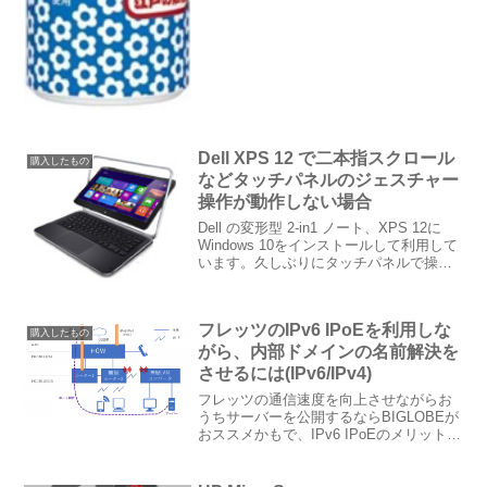
Dell XPS 12 で二本指スクロール
購入したもの
などタッチパネルのジェスチャー
操作が動作しない場合
Dell の変形型 2-in1 ノート、XPS 12に
Windows 10をインストールして利用して
います。久しぶりにタッチパネルで操作
しようとしたところ、二本指スクロール
やダブルタップがうまく動いていないこ
とに気がつきました。どうやら、D...
フレッツのIPv6 IPoEを利用しな
購入したもの
がら、内部ドメインの名前解決を
させるには(IPv6/IPv4)
フレッツの通信速度を向上させながらお
うちサーバーを公開するならBIGLOBEが
おススメかもで、IPv6 IPoEのメリットを
享受しながらIPv4 PPPoEでのサーバーの
外部公開も実現するネットワーク構成を
記載しました。以下の図の中で、無線...