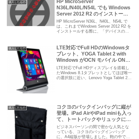
HP MicroServer
購入したもの
N36L/N40L/N54L でも Windows
Server 2012 R2 のインストール
が可能に
HP MicroServer N36L、N40L、N54L で
は、これまでWindows Server 2012 R2 を
インストールする際に、「デバイスの準
備中です」でインストールがハングアッ
プする問題がありました。BIOSでNICを
無効...
LTE対応でFull HDのWindowsタ
購入したもの
ブレット、YOGA Tablet 2 with
Windows がOCN モバイル ONE
SIM とセットで49,800円に
LTE対応でFull HDディスプレイを搭載し
たWindows 8.1タブレットとしてほぼ唯一
の選択肢に近い、Lenovo Yoga Tablet 2
with Windowsを最近購入しました。 NTT-
Xストアで、OCNモバイルONE ...
コクヨのバックインバッグに縦が
購入したもの
登場。iPad AirやiPad miniも入っ
て、トートバックやリュックに最
適
ビジネスパーソンの間で密かな人気とな
っている、コクヨのバッグインバッグ
に、A4縦版が登場しました。鞄の中で散