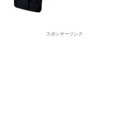
乱しがちな小物類を収納しておけるバッ
グインバッグは、通勤バッグの中の整理
に大活躍してくれます。私も通勤では、
TUMIの鞄の中に、A4...
スポンサーリンク