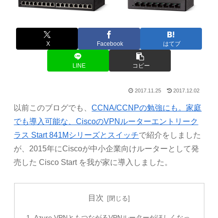
X
Facebook
はてブ
LINE
コピー
2017.11.25
2017.12.02
以前このブログでも、
CCNA/CCNPの勉強にも。家庭
でも導入可能な、CiscoのVPNルーターエントリーク
ラス Start 841Mシリーズとスイッチ
で紹介をしました
が、2015年にCiscoが中小企業向けルーターとして発
売した Cisco Start を我が家に導入しました。
目次
Azure VPNともつながるVPNルーターがほしくなっ