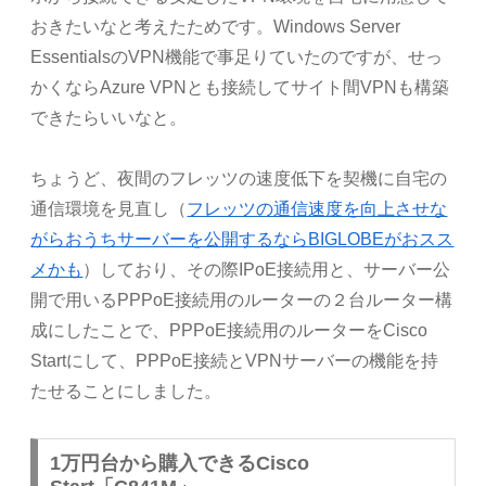
おきたいなと考えたためです。Windows Server
EssentialsのVPN機能で事足りていたのですが、せっ
かくならAzure VPNとも接続してサイト間VPNも構築
できたらいいなと。
ちょうど、夜間のフレッツの速度低下を契機に自宅の
通信環境を見直し（
フレッツの通信速度を向上させな
がらおうちサーバーを公開するならBIGLOBEがおスス
メかも
）しており、その際IPoE接続用と、サーバー公
開で用いるPPPoE接続用のルーターの２台ルーター構
成にしたことで、PPPoE接続用のルーターをCisco
Startにして、PPPoE接続とVPNサーバーの機能を持
たせることにしました。
1万円台から購入できるCisco