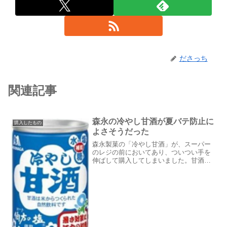
ださっち
関連記事
森永の冷やし甘酒が夏バテ防止に
購入したもの
よさそうだった
森永製菓の「冷やし甘酒」が、スーパー
のレジの前においてあり、ついつい手を
伸ばして購入してしまいました。甘酒と
いうと冬に飲むイメージですが、冷やで
飲んでみてもおいしいのですね。夏バテ
防止、熱中症防止によさそう栄養成分を
みると、以下のように記載...