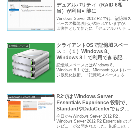
デュアルパリティ（RAID 6相
当）が利用可能に
Windows Server 2012 R2 では、記憶域ス
ペースの機能強化が図られていますが、
回復性として新たに 「デュアルパリテ
ィ」が利用可能となりました。デュアル
パリティは、パリティ情報を２台のディ
スクに書込むことで、より回復性を高
クライアントOSで記憶域スペー
記憶域スペース
め...
ス：（１）Windows 8、
Windows 8.1 で利用できる記憶
域スペース（記憶域プール）とは
記憶域スペースとはWindows 8、
Windows 8.1 では、Microsoft のストレー
ジ仮想化技術、「記憶域スペース」を利
用できるようになりました。「記憶域ス
ペース」は、Microsoftが自社がサービス
提供事業者となってOne...
R2では Windows Server
Windows Server 2012 Essentials
Essentials Experience 役割で、
StandardやDataCenterでもクラ
イアントバックアップなどが可能
今日からWindows Server 2012 R2 、
に
Windows Server 2012 R2 Essentials のプ
レビューが公開されました。以前このブ
ログでも書いたように、Essentials につ
いてはR2では大きく方向性が...