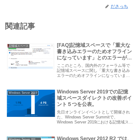
ださっち
関連記事
[FAQ]記憶域スペースで「重大な
記憶域スペース
書き込みエラーのためオフライン
になっています」とのエラーが表
示されてディスクにアクセスでき
ここのところ、国内外のフォーラム等で
ない
記憶域スペースに関し「重大な書き込み
エラーのためオフラインになっていま
す。ドライブを追加してください」とエ
ラーが表示されて、ディスクにアクセス
できない症状について書き込みが散見さ
Windows Server 2019での記憶
Windows Server 2019
れるようになりました。英語...
域スペースダイレクトの改善ポイ
ント５つを公表。
先日オンラインイベントとして開催され
た、Windows Server Summitで、
Windows Server 2019における記憶域スペ
ースダイレクトの５つの大きな改善ポイ
ントが公表されました。RECAP: Here's
what y...
Windows Server 2012 R2 では、
Windows Server 2012 R2