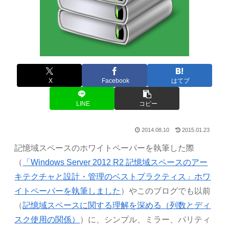
X
Facebook
はてブ
LINE
コピー
2014.08.10
2015.01.23
記憶域スペースのホワイトペーパーを執筆した際
（
「Windows Server 2012 R2 記憶域スペースのアー
キテクチャと設計・管理のベストプラクティス」ホワ
イトペーパーを執筆しました
）やこのブログでも以前
（
記憶域スペースに関する理解を深める（列数とディ
スク使用の関係）
）に、シンプル、ミラー、パリティ