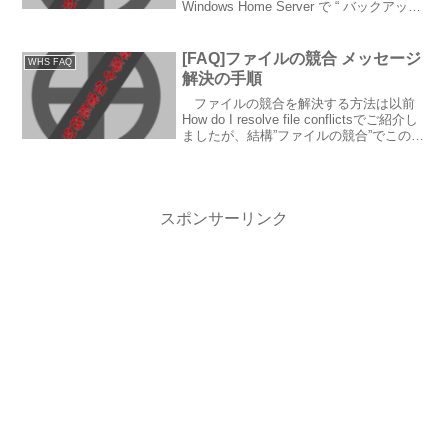
Windows Home Server で “ バックアップ
サービスが実行されていない ” エラー メ
ッセージのトラブルシューティング方法
に従って、対策を実施します。...
[FAQ]ファイルの競合 メッセージ
WHS FAQ
解決の手順
ファイルの競合を解決する方法は以前
How do I resolve file conflictsでご紹介し
ましたが、結構”ファイルの競合”でこのサ
イトにたどり着く方もいるようなので、
簡単に意訳してみました。この話題に限
らず、FAQの...
スポンサーリンク