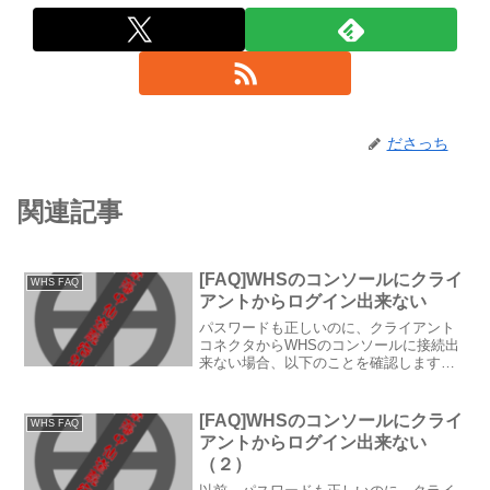
ださっち
関連記事
[FAQ]WHSのコンソールにクライ
WHS FAQ
アントからログイン出来ない
パスワードも正しいのに、クライアント
コネクタからWHSのコンソールに接続出
来ない場合、以下のことを確認します。
リモートデスクトップで接続出来るか？
WHSに対して、ユーザー名：
administrator パスワード：でリモートデ
[FAQ]WHSのコンソールにクライ
WHS FAQ
スクトップ接続...
アントからログイン出来ない
（２）