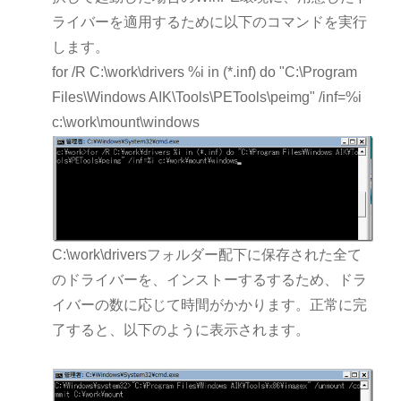
ライバーを適用するために以下のコマンドを実行
します。
for /R C:\work\drivers %i in (*.inf) do "C:\Program
Files\Windows AIK\Tools\PETools\peimg" /inf=%i
c:\work\mount\windows
C:\work\driversフォルダー配下に保存された全て
のドライバーを、インストーするするため、ドラ
イバーの数に応じて時間がかかります。正常に完
了すると、以下のように表示されます。