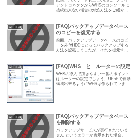
以前、パスワードも正しいのに、クライ
アントコネクタからWHSのコンソールに
接続出来ない場合の対処方法をご紹介し
ました。今回はドライバはアンインスト
ールせずに対処する方法をご紹介しま
す。注意： レジストリの操作は危険です
[FAQ]バックアップデータベース
WHS FAQ
ので、バックアップをと...
のコピーを復元する
前回、バックアップデータベースのコピ
ーを外付HDDにとってバックアップする
方法を記載しましたが、それを復元する
方法をご紹介します。 まずバックアップ
したHDDを用意します。（今回もサーバ
ーの記憶域には追加しません） WHSにリ
[FAQ]WHS と ルーターの設定
WHS FAQ
モートデスクト...
WHSの導入で躓きやすい一番のポイント
はルーターの設定でしょう。UPnPで自動
構成出来るようにWHSは作られています
が、国内のルーターは自動構成がうまく
機能しないルーターの方が多いようで
す。うまく機能するルーターでは、WHS
のリモートアクセ...
[FAQ]バックアップデータベース
WHS FAQ
を削除する
バックアップサービスが実行されていま
せん というエラーが表示された場合、